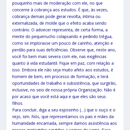
pouquinho mais de moderação com ele, no que
concerne à cobrança aos estudos. É que, às vezes,
cobrança demais pode gerar revolta, íntima ou
externalizada, de molde que o efeito acaba sendo
contrário. O adoecer representa, de certa forma, a
mente do pequerrucho colapsando e pedindo trégua,
como se implorasse um pouco de carinho, atenção e
perdão para suas deficiências. Observe que, neste ano,
você foi bem mais severa com ele, nas exigências
quanto à vida estudantil. Fique em paz, com relação a
isso. Embora ele não seja muito afeto aos estudos, é
homem de bem, em processo de formação, e terá
oportunidades de trabalho e subsistência, que surgirão,
inclusive, no seio de nossa própria Organização. Não é
por acaso que você está aqui e que eles são seus
filhos.
Para concluir, diga a seu esposinho (…) que o ouço e o
vejo, sim. Nós, que representamos os pais e mães da
humanidade encarnada, sempre damos assistência aos
nossos protegidos jungidos a corpos de carne. Faço