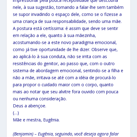
impressionar pela pouca receptividade que descobria
nele, à sua sugestão, tornando a falar-lhe sem também
se supor invadindo o espaço dele, como se o fizesse a
uma criança de sua responsabilidade, sendo uma mãe.
A postura está certíssima: é assim que deve se sentir
em relação a ele, quanto à sua mãezinha,
acostumando-se a este novo paradigma emocional,
como já tive oportunidade de lhe dizer. Observe que,
ao aplicá-lo à sua conduta, não se irrita com as
resistências do genitor, ao passo que, com o outro
sistema de abordagem emocional, sentindo-se a filha e
não a mãe, irritava-se até com a idéia de procurá-lo
para propor o cuidado maior com o corpo, quanto
mais ao notar que seu alvitre fora ouvido com pouca
ou nenhuma consideração.
Deus a abençoe.
(…)
Mãe e mestra, Eugênia.
(Benjamin) – Eugênia, seguindo, você deseja agora falar