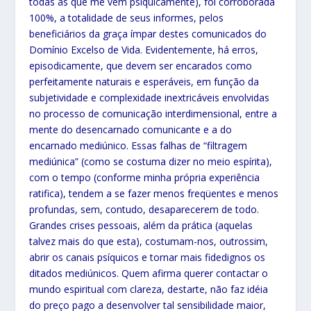
todas as que me vêm psiquicamente), foi corroborada
100%, a totalidade de seus informes, pelos
beneficiários da graça ímpar destes comunicados do
Domínio Excelso de Vida. Evidentemente, há erros,
episodicamente, que devem ser encarados como
perfeitamente naturais e esperáveis, em função da
subjetividade e complexidade inextricáveis envolvidas
no processo de comunicação interdimensional, entre a
mente do desencarnado comunicante e a do
encarnado mediúnico. Essas falhas de “filtragem
mediúnica” (como se costuma dizer no meio espírita),
com o tempo (conforme minha própria experiência
ratifica), tendem a se fazer menos freqüentes e menos
profundas, sem, contudo, desaparecerem de todo.
Grandes crises pessoais, além da prática (aquelas
talvez mais do que esta), costumam-nos, outrossim,
abrir os canais psíquicos e tornar mais fidedignos os
ditados mediúnicos. Quem afirma querer contactar o
mundo espiritual com clareza, destarte, não faz idéia
do preço pago a desenvolver tal sensibilidade maior,