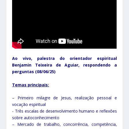
Ao vivo, palestra do orientador espiritual
Benjamin Teixeira de Aguiar, respondendo a
perguntas (08/06/25)
Temas principais:
– ⁠Primeiro milagre de Jesus, realização pessoal e
vocação espiritual
⁠- ⁠Três escalas de desenvolvimento humano e reflexões
sobre autoconhecimento
– ⁠Mercado de trabalho, concorrência, competência,