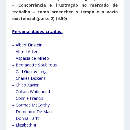
–
Concorrência e frustração no mercado de
trabalho – como preencher o tempo e o vazio
existencial (parte 2) (4:50)
Personalidades citadas:
– ⁠Albert Einstein
– ⁠Alfred Adler
– Aspásia de Mileto
– ⁠Bernadette Soubirous
– ⁠Carl Gustav Jung
– Charles Dickens
– Chico Xavier
– Colson Whitehead
– ⁠Connie Francis
– ⁠Cormac McCarthy
– ⁠Domenico De Masi
– Donna Tartt
– ⁠Elizabeth II