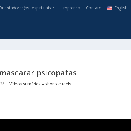
Orientadores(as) espirituais
Imprensa
Contato
English
mascarar psicopatas
026
|
Vídeos sumários – shorts e reels