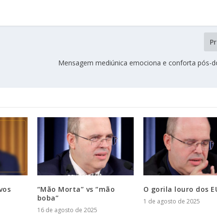
P
Mensagem mediúnica emociona e conforta pós-d
vos
“Mão Morta” vs “mão
O gorila louro dos 
boba”
1 de agosto de 2025
16 de agosto de 2025