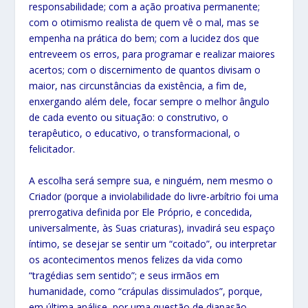
responsabilidade; com a ação proativa permanente;
com o otimismo realista de quem vê o mal, mas se
empenha na prática do bem; com a lucidez dos que
entreveem os erros, para programar e realizar maiores
acertos; com o discernimento de quantos divisam o
maior, nas circunstâncias da existência, a fim de,
enxergando além dele, focar sempre o melhor ângulo
de cada evento ou situação: o construtivo, o
terapêutico, o educativo, o transformacional, o
felicitador.
A escolha será sempre sua, e ninguém, nem mesmo o
Criador (porque a inviolabilidade do livre-arbítrio foi uma
prerrogativa definida por Ele Próprio, e concedida,
universalmente, às Suas criaturas), invadirá seu espaço
íntimo, se desejar se sentir um “coitado”, ou interpretar
os acontecimentos menos felizes da vida como
“tragédias sem sentido”; e seus irmãos em
humanidade, como “crápulas dissimulados”, porque,
em última análise, por uma questão de diapasão