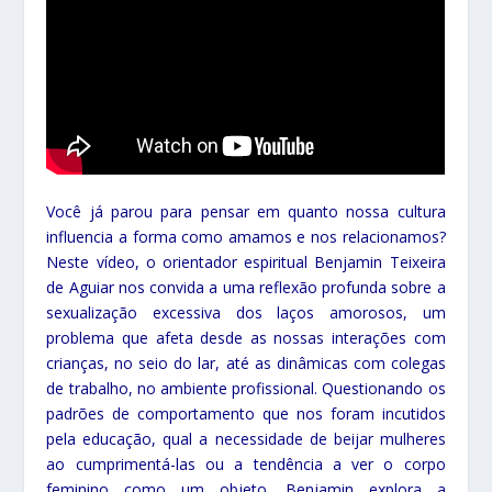
Você já parou para pensar em quanto nossa cultura
influencia a forma como amamos e nos relacionamos?
Neste vídeo, o orientador espiritual Benjamin Teixeira
de Aguiar nos convida a uma reflexão profunda sobre a
sexualização excessiva dos laços amorosos, um
problema que afeta desde as nossas interações com
crianças, no seio do lar, até as dinâmicas com colegas
de trabalho, no ambiente profissional. Questionando os
padrões de comportamento que nos foram incutidos
pela educação, qual a necessidade de beijar mulheres
ao cumprimentá-las ou a tendência a ver o corpo
feminino como um objeto, Benjamin explora a