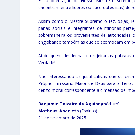
Eis a orientação de Nosso Mestre e Senhor Je
encontram entre líderes ou sacerdotes(isas) de re
Assim como o Mestre Supremo o fez, os(as) leg
párias sociais e integrantes de minorias per
sobremaneira os provenientes de autoridades c
englobando também as que se acomodam em posiç
Ai de quem desdenhar ou rejeitar as palavras
Verdade!…
Não interessando as justificativas que se cr
Próprio Emissário Maior de Deus para a Terra, a
débito moral correspondente à dimensão de imp
Benjamin Teixeira de Aguiar
(médium)
Matheus-Anacleto
(Espírito)
21 de setembro de 2025