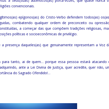
sus a Seus(Suas) autênticos(as) porta-vozes, que quase nunca s
ligiões convencionais.
ítimos(as) epígonos(as) do Cristo-Verbo defendem todos(as) os(as
seguidas, combatendo qualquer ordem de preconceito ou opressão
onstituídas, a começar das que compõem tradições religiosas, ma
ões políticas e socioeconômicas de privilégio.
 e a presença daqueles(as) que genuinamente representam a Voz d
iem para tanto, ai de quem… porque essa pessoa estará atacando 
dquirindo, ante a Lei Divina de Justiça, quer acredite, quer não, u
ortância do Sagrado Ofendido!…