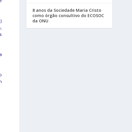
e
8 anos da Sociedade Maria Cristo
como órgão consultivo do ECOSOC
)
da ONU
,
s
a
o
m