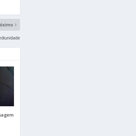
róximo
ediunidade
ssagem