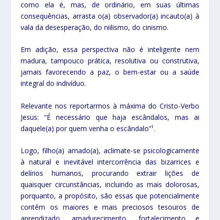
como ela é, mas, de ordinário, em suas últimas
consequências, arrasta o(a) observador(a) incauto(a) à
vala da desesperação, do niilismo, do cinismo.
Em adição, essa perspectiva não é inteligente nem
madura, tampouco prática, resolutiva ou construtiva,
jamais favorecendo a paz, o bem-estar ou a saúde
integral do indivíduo.
Relevante nos reportarmos à máxima do Cristo-Verbo
Jesus: “É necessário que haja escândalos, mas ai
daquele(a) por quem venha o escândalo”¹.
Logo, filho(a) amado(a), aclimate-se psicologicamente
à natural e inevitável intercorrência das bizarrices e
delírios humanos, procurando extrair lições de
quaisquer circunstâncias, incluindo as mais dolorosas,
porquanto, a propósito, são essas que potencialmente
contêm os maiores e mais preciosos tesouros de
aprendizado, amadurecimento, fortalecimento e