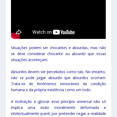
Situações podem ser chocantes e absurdas, mas não
se deve considerar chocante ou absurdo que essas
situações aconteçam.
Absurdos devem ser percebidos como tais. No entanto,
não se pode julgar absurdo que absurdos ocorram.
Trata-se de fenômenos inexoráveis da condição
humana e da própria existência como um todo.
A inclinação a ignorar esse princípio universal não só
implica uma visão moralmente deformada e
intelectualmente pueril, por pretender negar a realidade