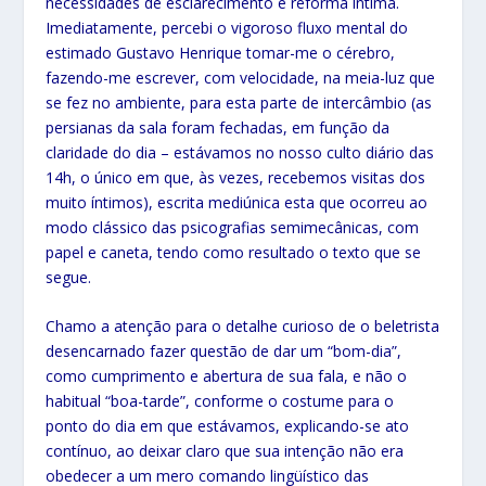
necessidades de esclarecimento e reforma íntima.
Imediatamente, percebi o vigoroso fluxo mental do
estimado Gustavo Henrique tomar-me o cérebro,
fazendo-me escrever, com velocidade, na meia-luz que
se fez no ambiente, para esta parte de intercâmbio (as
persianas da sala foram fechadas, em função da
claridade do dia – estávamos no nosso culto diário das
14h, o único em que, às vezes, recebemos visitas dos
muito íntimos), escrita mediúnica esta que ocorreu ao
modo clássico das psicografias semimecânicas, com
papel e caneta, tendo como resultado o texto que se
segue.
Chamo a atenção para o detalhe curioso de o beletrista
desencarnado fazer questão de dar um “bom-dia”,
como cumprimento e abertura de sua fala, e não o
habitual “boa-tarde”, conforme o costume para o
ponto do dia em que estávamos, explicando-se ato
contínuo, ao deixar claro que sua intenção não era
obedecer a um mero comando lingüístico das