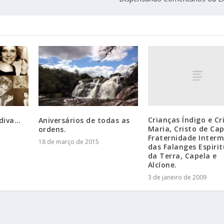
Crianças Índigo e Cri
diva…
Aniversários de todas as
Maria, Cristo de Cap
ordens.
Fraternidade Inter
18 de março de 2015
das Falanges Espirit
da Terra, Capela e
Alcíone.
3 de janeiro de 2009