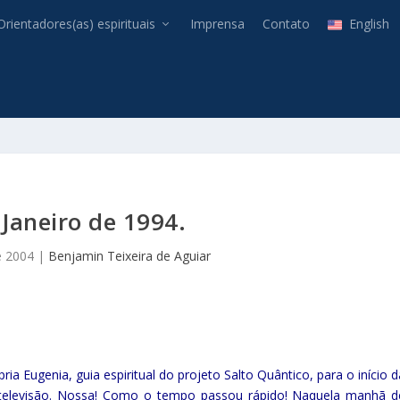
Orientadores(as) espirituais
Imprensa
Contato
English
 Janeiro de 1994.
e 2004
|
Benjamin Teixeira de Aguiar
pria Eugenia, guia espiritual do projeto Salto Quântico, para o início 
ela televisão. Nossa! Como o tempo passou rápido! Naquela manhã d