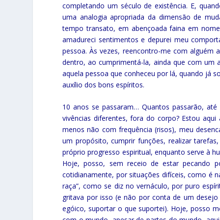
completando um século de existência. E, quand
uma analogia apropriada da dimensão de muda
tempo transato, em abençoada faina em nome d
amadureci sentimentos e depurei meu comport
pessoa. Às vezes, reencontro-me com alguém a
dentro, ao cumprimentá-la, ainda que com um a
aquela pessoa que conheceu por lá, quando já so
auxílio dos bons espíritos.
10 anos se passaram… Quantos passarão, até 
vivências diferentes, fora do corpo? Estou aqui 
menos não com frequência (risos), meu desenca
um propósito, cumprir funções, realizar tarefa
próprio progresso espiritual, enquanto serve à hu
Hoje, posso, sem receio de estar pecando po
cotidianamente, por situações difíceis, como é 
raça”, como se diz no vernáculo, por puro espír
gritava por isso (e não por conta de um desej
egóico, suportar o que suportei). Hoje, posso
com o mundo, apesar de partes do mundo, aqui 