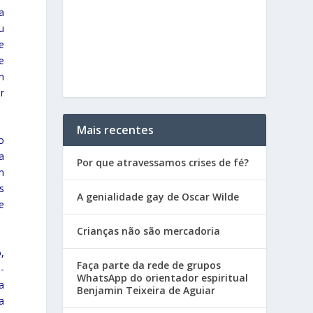
a
u
e
e
m
r
Mais recentes
o
a
Por que atravessamos crises de fé?
m
s
A genialidade gay de Oscar Wilde
e
Crianças não são mercadoria
,
Faça parte da rede de grupos
-
WhatsApp do orientador espiritual
a
Benjamin Teixeira de Aguiar
a