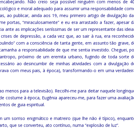
 encabeçando. Não creio seja possível ninguém com menos de 40
sicológico e moral adequado para assumir uma responsabilidade com
as, ao publicar, ainda aos 19, meu primeiro artigo de divulgação da
-me portas, “miraculosamente” e eu era arrastado a fazer, apesar d
 ante as implicações seriíssimas de ser um representante das ideia
s crises de depressão, a cada vez que, ao sair à rua, era reconhecid
bulindo” com a consciência de tanta gente, em assunto tão grave, d
tamanha a responsabilidade de que me sentia investido. Cheguei, po
antropo, próximo de um eremita urbano, fugindo de toda sorte d
essário ao desincumbir de minhas atividades com a divulgação d
orava com meus pais, à época), transformando-o em uma verdadeir
 menos para a televisão). Recolhi-me para deitar naquele longínqu
 de costume à época, Eugênia apareceu-me, para fazer uma avaliaçã
tos de guia espiritual.
m um sorriso enigmático e matreiro (que lhe não é típico), enquant
to, que se converteu, ato contínuo, numa “explosão de luz”.