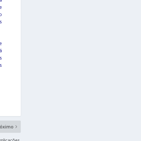
e
o
s
e
á
s
s
róximo
plicações.