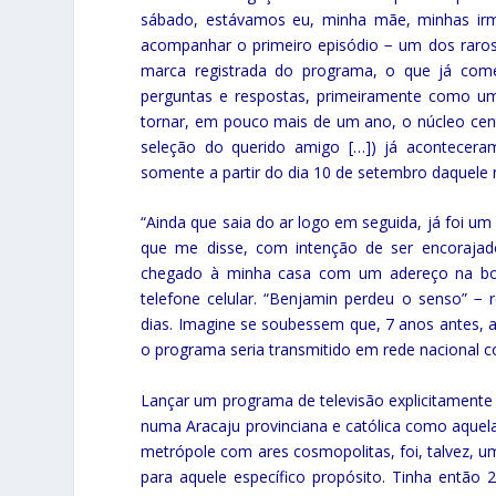
sábado, estávamos eu, minha mãe, minhas irmã
acompanhar o primeiro episódio − um dos raros 
marca registrada do programa, o que já come
perguntas e respostas, primeiramente como um
tornar, em pouco mais de um ano, o núcleo centr
seleção do querido amigo […]) já aconteceram
somente a partir do dia 10 de setembro daquel
“Ainda que saia do ar logo em seguida, já foi um
que me disse, com intenção de ser encorajad
chegado à minha casa com um adereço na bols
telefone celular. “Benjamin perdeu o senso” −
dias. Imagine se soubessem que, 7 anos antes, ao
o programa seria transmitido em rede nacional 
Lançar um programa de televisão explicitamente e
numa Aracaju provinciana e católica como aquela,
metrópole com ares cosmopolitas, foi, talvez, u
para aquele específico propósito. Tinha entã