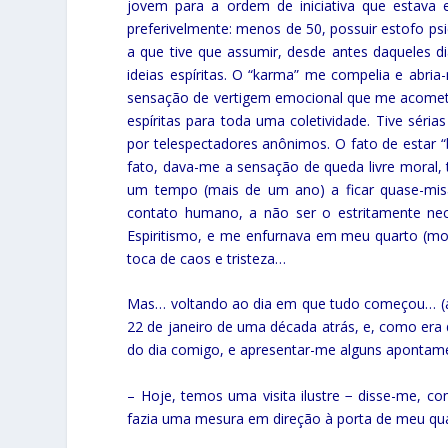
jovem para a ordem de iniciativa que estava
preferivelmente: menos de 50, possuir estofo p
a que tive que assumir, desde antes daqueles di
ideias espíritas. O “karma” me compelia e abria
sensação de vertigem emocional que me acometia
espíritas para toda uma coletividade. Tive séria
por telespectadores anônimos. O fato de estar “
fato, dava-me a sensação de queda livre moral, 
um tempo (mais de um ano) a ficar quase-mis
contato humano, a não ser o estritamente nec
Espiritismo, e me enfurnava em meu quarto (m
toca de caos e tristeza…
Mas… voltando ao dia em que tudo começou… (ao
22 de janeiro de uma década atrás, e, como era
do dia comigo, e apresentar-me alguns apontamen
– Hoje, temos uma visita ilustre − disse-me, co
fazia uma mesura em direção à porta de meu quar