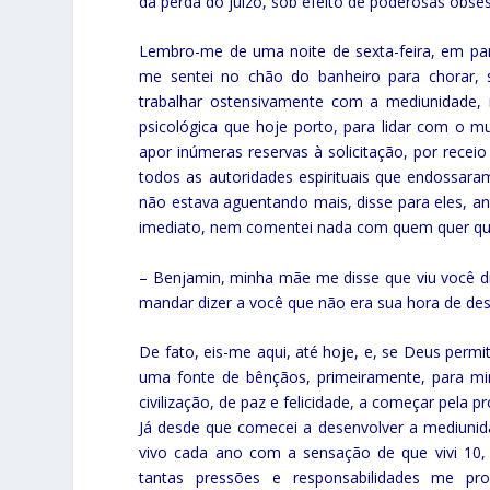
da perda do juízo, sob efeito de poderosas obse
Lembro-me de uma noite de sexta-feira, em par
me sentei no chão do banheiro para chorar, 
trabalhar ostensivamente com a mediunidade, 
psicológica que hoje porto, para lidar com o mun
apor inúmeras reservas à solicitação, por recei
todos as autoridades espirituais que endossar
não estava aguentando mais, disse para eles, a
imediato, nem comentei nada com quem quer que
– Benjamin, minha mãe me disse que viu você di
mandar dizer a você que não era sua hora de des
De fato, eis-me aqui, até hoje, e, se Deus permi
uma fonte de bênçãos, primeiramente, para m
civilização, de paz e felicidade, a começar pela 
Já desde que comecei a desenvolver a mediunid
vivo cada ano com a sensação de que vivi 10,
tantas pressões e responsabilidades me pro