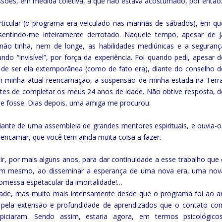
ssões, em medida coletiva, a que não estava acostumado, por então
ticular (o programa era veiculado nas manhãs de sábados), em qu
sentindo-me inteiramente derrotado. Naquele tempo, apesar de j
não tinha, nem de longe, as habilidades mediúnicas e a seguranç
do “invisível”, por força da experiência. Foi quando pedi, apesar d
o de ser ela extemporânea (como de fato era), diante do conselho d
am minha atual reencarnação, a suspensão de minha estada na Terra
ntes de completar os meus 24 anos de idade. Não obtive resposta, d
 fosse. Dias depois, uma amiga me procurou:
ante de uma assembleia de grandes mentores espirituais, e ouvia-o
encarnar, que você tem ainda muita coisa a fazer.
tir, por mais alguns anos, para dar continuidade a esse trabalho que 
im mesmo, ao disseminar a esperança de uma nova era, uma nov
promessa espetacular da imortalidade!…
ade, mas muito mais intensamente desde que o programa foi ao ar
 pela extensão e profundidade de aprendizados que o contato co
piciaram. Sendo assim, estaria agora, em termos psicológicos