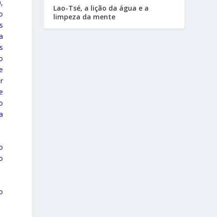
,
Lao-Tsé, a lição da água e a
o
limpeza da mente
s
a
s
o
e
r
e
o
a
o
o
o