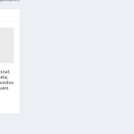
stal;
ela;
mundos
uais