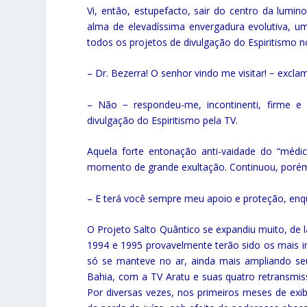
Vi, então, estupefacto, sair do centro da lumin
alma de elevadíssima envergadura evolutiva, um
todos os projetos de divulgação do Espiritismo no
– Dr. Bezerra! O senhor vindo me visitar! − exc
– Não − respondeu-me, incontinenti, firme e 
divulgação do Espiritismo pela TV.
Aquela forte entonação anti-vaidade do “médi
momento de grande exultação. Continuou, porém,
– E terá você sempre meu apoio e proteção, enqu
O Projeto Salto Quântico se expandiu muito, de l
1994 e 1995 provavelmente terão sido os mais in
só se manteve no ar, ainda mais ampliando se
Bahia, com a TV Aratu e suas quatro retransmisso
Por diversas vezes, nos primeiros meses de exib