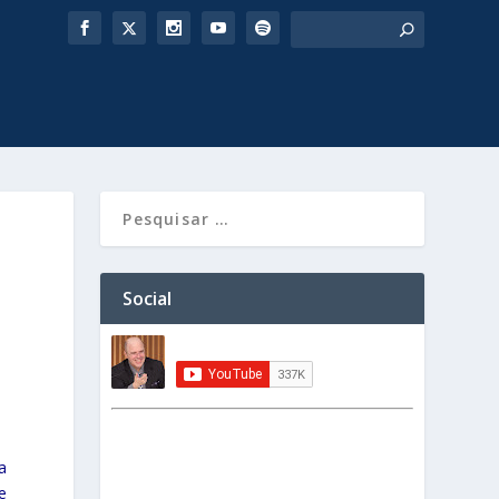
Social
da
e