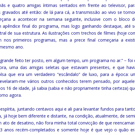
s e quatro amigas íntimas sentados em frente ao televisor, par
gravados até então: de lá para cá, a transmissão ao vivo se torno
çaria a acontecer na semana seguinte, inclusive com o bloco d
 apêndice final do programa, mas logo ganhando destaque, até s
al de sua estrutura. As ilustrações com trechos de filmes (hoje co
 nos primeiros programas, mas a prece final começaria a existi
e mesmo ano.
 grande feito ter posto, em algum tempo, um programa no ar.” − foi 
ora, uma das amigas seletas que estavam presentes, e que havi
a que era um verdadeiro “escândalo” de luxo, para a época: u
 revelaram-me vários outros conhecidos terem pensado, por aquele
s 16 de idade, já sabia (sabia e não propriamente tinha certeza) qu
como agora.
spírita, juntando centavos aqui e ali para levantar fundos para tanto
 já hoje bem diferente e distante, na condição, atualmente, de semi
m ato de desatino, não fora minha total convicção de que reencarnar
o 23 anos recém-completados e somente hoje é que vejo o quão er