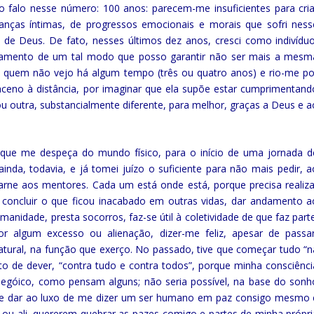
o falo nesse número: 100 anos: parecem-me insuficientes para cria
nças íntimas, de progressos emocionais e morais que sofri ness
e Deus. De fato, nesses últimos dez anos, cresci como indivíduo
amento de um tal modo que posso garantir não ser mais a mesm
 quem não vejo há algum tempo (três ou quatro anos) e rio-me po
ceno à distância, por imaginar que ela supõe estar cumprimentand
u outra, substancialmente diferente, para melhor, graças a Deus e a
que me despeça do mundo físico, para o início de uma jornada d
ainda, todavia, e já tomei juízo o suficiente para não mais pedir, a
rne aos mentores. Cada um está onde está, porque precisa realiza
s, concluir o que ficou inacabado em outras vidas, dar andamento a
manidade, presta socorros, faz-se útil à coletividade de que faz parte
r algum excesso ou alienação, dizer-me feliz, apesar de passar
natural, na função que exerço. No passado, tive que começar tudo “n
ito de dever, “contra tudo e contra todos”, porque minha consciênci
o egóico, como pensam alguns; não seria possível, na base do sonh
 me dar ao luxo de me dizer um ser humano em paz consigo mesmo 
ou ali, quererem quebrar as pazes comigo e partes de minha própri