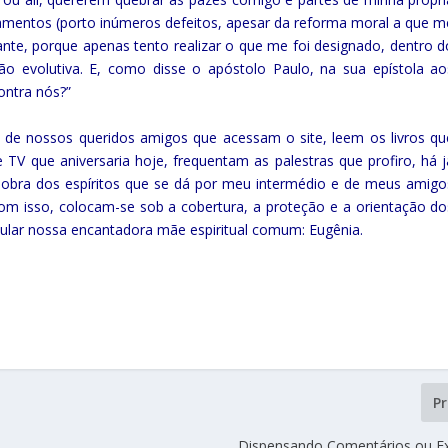
ramentos (porto inúmeros defeitos, apesar da reforma moral a que m
nte, porque apenas tento realizar o que me foi designado, dentro d
ão evolutiva. E, como disse o apóstolo Paulo, na sua epístola ao
ontra nós?”
de nossos queridos amigos que acessam o site, leem os livros qu
TV que aniversaria hoje, frequentam as palestras que profiro, há j
obra dos espíritos que se dá por meu intermédio e de meus amigo
com isso, colocam-se sob a cobertura, a proteção e a orientação do
cular nossa encantadora mãe espiritual comum: Eugênia.
P
Dispensando Comentários ou Ex