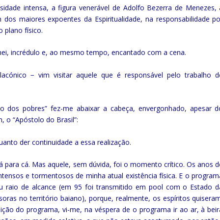
osidade intensa, a figura venerável de Adolfo Bezerra de Menezes, 
 dos maiores expoentes da Espiritualidade, na responsabilidade po
 plano físico.
lamei, incrédulo e, ao mesmo tempo, encantado com a cena.
lacónico − vim visitar aquele que é responsável pelo trabalho d
co dos pobres” fez-me abaixar a cabeça, envergonhado, apesar d
 o “Apóstolo do Brasil”:
anto der continuidade a essa realização.
á para cá. Mas aquele, sem dúvida, foi o momento crítico. Os anos d
tensos e tormentosos de minha atual existência física. E o program
u raio de alcance (em 95 foi transmitido em pool com o Estado d
ras no território baiano), porque, realmente, os espíritos quiseram
ição do programa, vi-me, na véspera de o programa ir ao ar, à beir